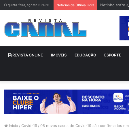
Netinho sofre 
quinta-feira, agosto 6 2026
Notícias de Última Hora
REVISTA ONLINE
IMÓVEIS
EDUCAÇÃO
ESPORTE
Início
/
Covid-19
/
05 novos casos de Covid-19 são confirmados em