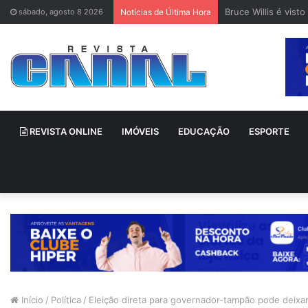
Bruce Willis é vis
sábado, agosto 8 2026
Notícias de Última Hora
REVISTA ONLINE
IMÓVEIS
EDUCAÇÃO
ESPORTE
Início
/
Política
/
Eleição direta para governador-tampão pode deixa