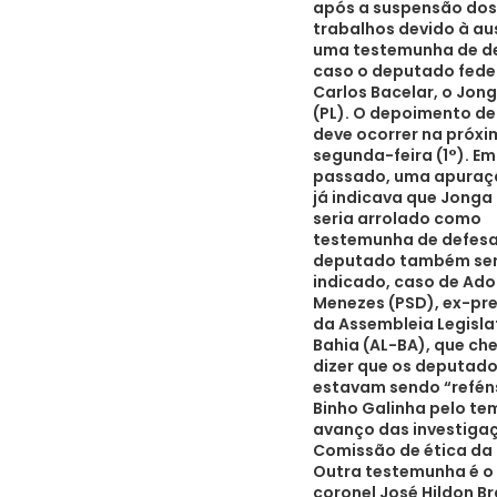
após a suspensão dos
trabalhos devido à au
uma testemunha de de
caso o deputado fede
Carlos Bacelar, o Jon
(PL). O depoimento de
deve ocorrer na próxi
segunda-feira (1°). Em
passado, uma apuraç
já indicava que Jonga
seria arrolado como
testemunha de defesa
deputado também ser
indicado, caso de Ado
Menezes (PSD), ex-pr
da Assembleia Legisla
Bahia (AL-BA), que ch
dizer que os deputad
estavam sendo “refén
Binho Galinha pelo te
avanço das investiga
Comissão de ética da
Outra testemunha é o
coronel José Hildon B