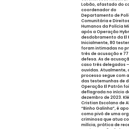
Lobão, afastado do c
coordenador do
Departamento de Polí
Comunitária e Direito
Humanos da Polícia Mi
após a Operação Hybr
desdobramento da El 
Inicialmente, 80 test
foram intimadas no p
três de acusação e 77
defesa. As de acusaçã
caso três delegados –
ouvidas. Atualmente, 
processo segue com as
das testemunhas de d
Operação El Patrón fo
deflagrada no início d
dezembro de 2023. Kl
Cristian Escolano de A
“Binho Galinha”, é ap
como pivô de uma or
criminosa que atua c
milícia, prática de re