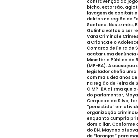
contravenção do jogo
bicho, extorsão, agio
lavagem de capitais e
delitos na região de F
Santana. Neste mês, B
Galinha voltou a ser r
Vara Criminal e Crime
a Criança e o Adolesc
Comarca de Feira de 
acatar uma denúncia
Ministério Público da 
(MP-BA). A acusação é
legislador chefia uma 
com mais dez anos de
na região de Feira de 
O MP-BA afirma que a
do parlamentar, May
Cerqueira da Silva, ter
“persistido” em ativi
organização crimino
enquanto cumpria pri
domiciliar. Conforme
do BN, Mayana atuava
de “laranjas” para ma