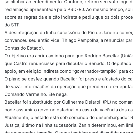
se alinhar ao entendimento. Contudo, retirou seu voto logo d
reclamação apresentada pelo PSD-RJ. Ao mesmo tempo, solic
sobre as regras da eleição indireta e pediu que os dois proc
do STF.
A desintegração da linha sucessória do Rio de Janeiro com
convenceu seu então vice, Thiago Pampolha, a renunciar par
Contas do Estado).
O objetivo era abrir caminho para que Rodrigo Bacellar (Un
que Castro renunciasse para disputar o Senado. O deputado s
apoio, em eleição indireta como “governador-tampão” para c
O plano se desfez quando Bacellar foi preso e afastado do c
de vazar informações da operação que prendeu o ex-deputad
Comando Vermelho. Ele nega.
Bacellar foi substituído por Guilherme Delaroli (PL) no coman
pode assumir o governo estadual no caso de vacância dos ca
Atualmente, o estado está sob comando do desembargador Ri
Justiça, último na linha sucessória. Zanin determinou, em li
do governador-tampão. O tema também será discutido na pró