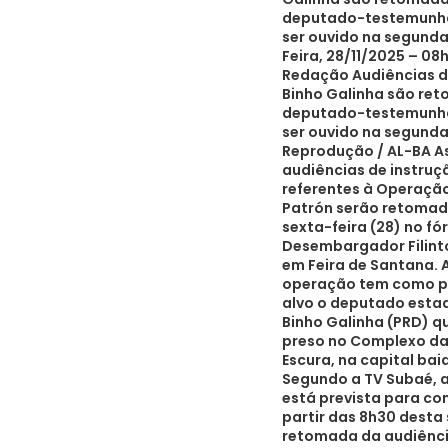
deputado-testemunh
ser ouvido na segunda
Feira, 28/11/2025 – 08
Redação Audiências d
Binho Galinha são re
deputado-testemunh
ser ouvido na segunda
Reprodução / AL-BA A
audiências de instruç
referentes à Operação
Patrón serão retomad
sexta-feira (28) no fó
Desembargador Filint
em Feira de Santana. 
operação tem como pr
alvo o deputado esta
Binho Galinha (PRD) q
preso no Complexo d
Escura, na capital bai
Segundo a TV Subaé, 
está prevista para co
partir das 8h30 desta 
retomada da audiênci