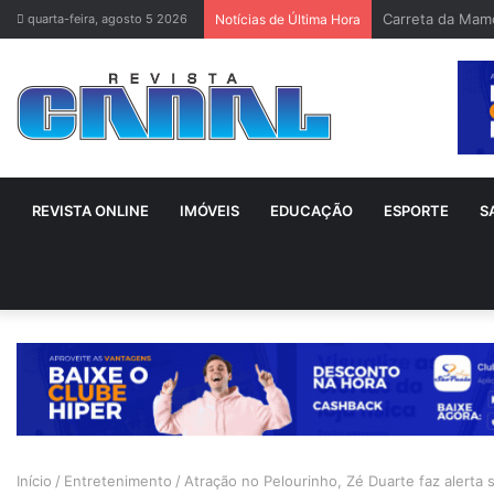
Bruno Gagliasso
quarta-feira, agosto 5 2026
Notícias de Última Hora
REVISTA ONLINE
IMÓVEIS
EDUCAÇÃO
ESPORTE
S
Início
/
Entretenimento
/
Atração no Pelourinho, Zé Duarte faz alerta