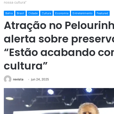
nossa cultura”
Bahia
Brasil
Cidade
Cultura
Economia
Entretenimento
Featured
Atração no Pelourinh
alerta sobre preserv
“Estão acabando co
cultura”
revista
jun 24, 2025