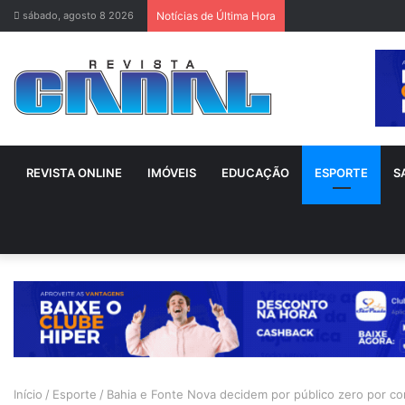
sábado, agosto 8 2026
Notícias de Última Hora
REVISTA ONLINE
IMÓVEIS
EDUCAÇÃO
ESPORTE
S
Início
/
Esporte
/
Bahia e Fonte Nova decidem por público zero por co