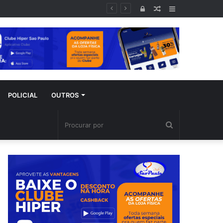
poral
Entrar
Artigo
Barra
aleatório
Lateral
POLICIAL
OUTROS
Procurar
por