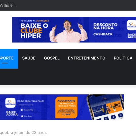
Willis é visto em rara aparição após diagnóstico de demência frontotem
SPORTE
SAÚDE
GOSPEL
ENTRETENIMENTO
POLÍTICA
e quebra jejum de 23 anos