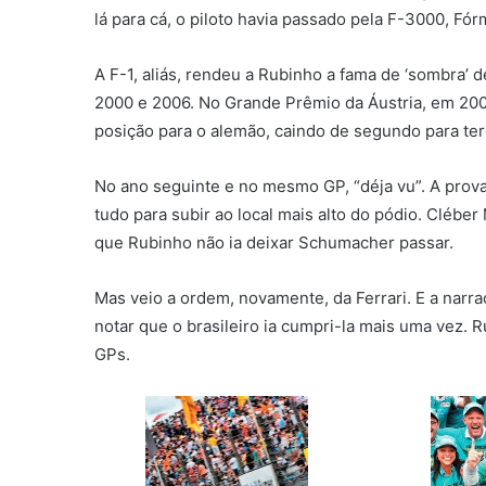
lá para cá, o piloto havia passado pela F-3000, Fó
A F-1, aliás, rendeu a Rubinho a fama de ‘sombra’
2000 e 2006. No Grande Prêmio da Áustria, em 2001
posição para o alemão, caindo de segundo para terc
No ano seguinte e no mesmo GP, “déja vu”. A prova 
tudo para subir ao local mais alto do pódio. Cléber
que Rubinho não ia deixar Schumacher passar.
Mas veio a ordem, novamente, da Ferrari. E a narra
notar que o brasileiro ia cumpri-la mais uma vez. R
GPs.