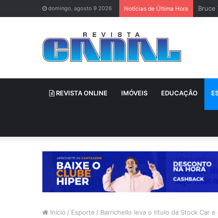
Bruce 
domingo, agosto 9 2026
Notícias de Última Hora
REVISTA ONLINE
IMÓVEIS
EDUCAÇÃO
E
Início
/
Esporte
/
Barrichello leva o título da Stock Car 