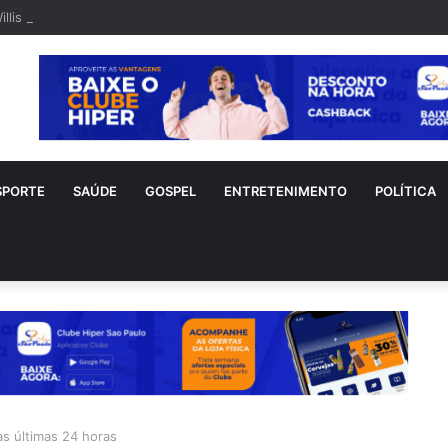
illis é visto em rara aparição após diagnóstico de demência frontotempo
SPORTE
SAÚDE
GOSPEL
ENTRETENIMENTO
POLÍTICA
as últimas 24 horas