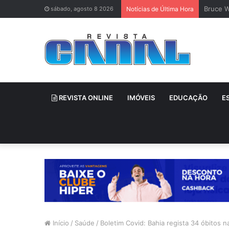
Bruce W
sábado, agosto 8 2026
Notícias de Última Hora
REVISTA ONLINE
IMÓVEIS
EDUCAÇÃO
E
Início
/
Saúde
/
Boletim Covid: Bahia regista 34 óbitos n