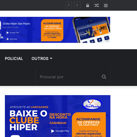
ral
Entrar
Artigo
Barra
aleatório
Lateral
POLICIAL
OUTROS
Procurar
por