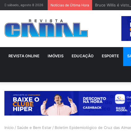
Bruce Willis é vist
sábado, agosto 8 2026
Notícias de Última Hora
REVISTA ONLINE
IMÓVEIS
EDUCAÇÃO
ESPORTE
S
Início
/
Saúde e Bem Estar
/
Boletim Epidemiológico de Cruz das Almas