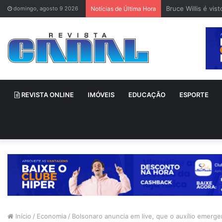
Bruce Willis é vi
domingo, agosto 9 2026
Notícias de Última Hora
REVISTA ONLINE
IMÓVEIS
EDUCAÇÃO
ESPORTE
Início
/
Economia
/
Bolsonaro anuncia em live, que o auxílio emerge