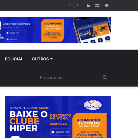
mporal
Entrar
Artigo
Barra
aleatório
Lateral
POLICIAL
OUTROS
Procurar
por