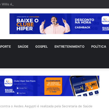
 Willis é visto em rara aparição após diagnóstico de demência frontote
SPORTE
SAÚDE
GOSPEL
ENTRETENIMENTO
POLÍTICA
contra o Aedes Aegypti é realizada pela Secretaria de Saúde