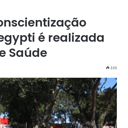
nscientização
egypti é realizada
de Saúde
335