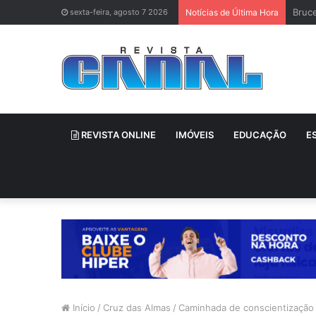
Bruce
sexta-feira, agosto 7 2026
Notícias de Última Hora
REVISTA ONLINE
IMÓVEIS
EDUCAÇÃO
E
Início
/
Cruz das Almas
/
Caminhada de conscientização 