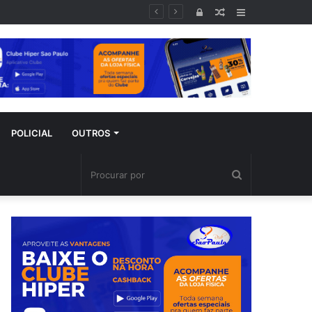
Entrar
Artigo
Barra
aleatório
Lateral
POLICIAL
OUTROS
Procurar
por