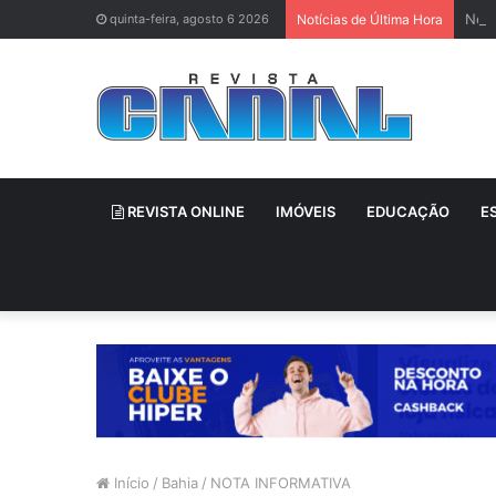
Neti
quinta-feira, agosto 6 2026
Notícias de Última Hora
REVISTA ONLINE
IMÓVEIS
EDUCAÇÃO
E
Início
/
Bahia
/
NOTA INFORMATIVA