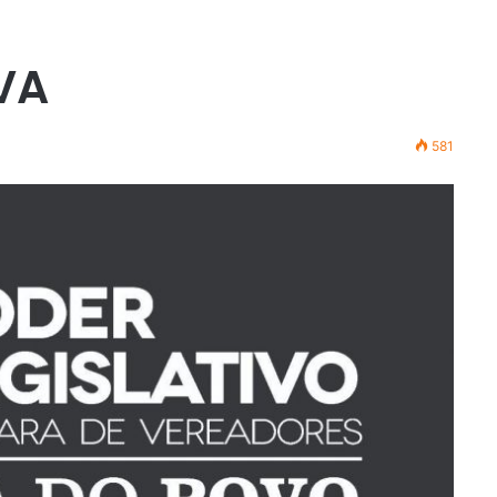
VA
581