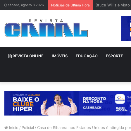
Bruce Willis é vis
sábado, agosto 8 2026
Notícias de Última Hora
REVISTA ONLINE
IMÓVEIS
EDUCAÇÃO
ESPORTE
Início
/
Policial
/
Casa de Rihanna nos Estados Unidos é atingida por