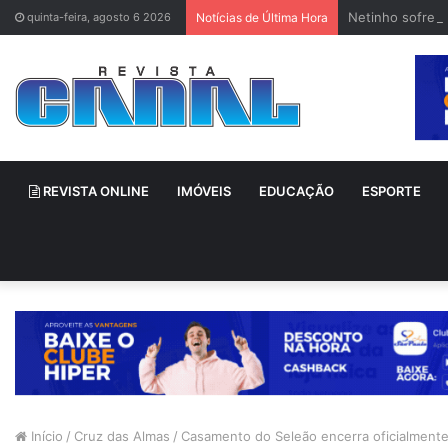
Netinho sofre 
quinta-feira, agosto 6 2026
Notícias de Última Hora
REVISTA ONLINE
IMÓVEIS
EDUCAÇÃO
ESPORTE
Início
/
Cruz das Almas
/
Casamento do Seleão encerra oficialmente 