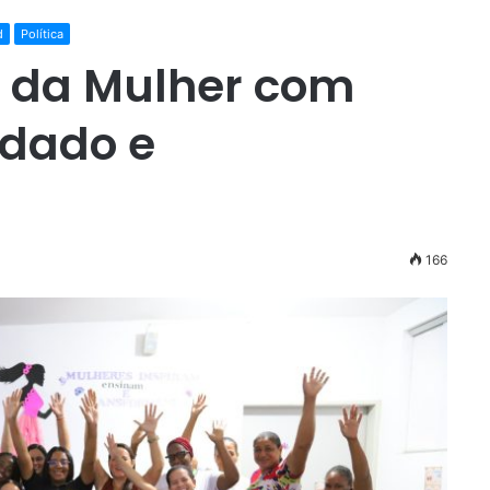
d
Política
a da Mulher com
idado e
166