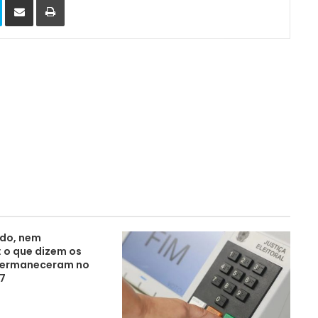
do, nem
: o que dizem os
permaneceram no
7