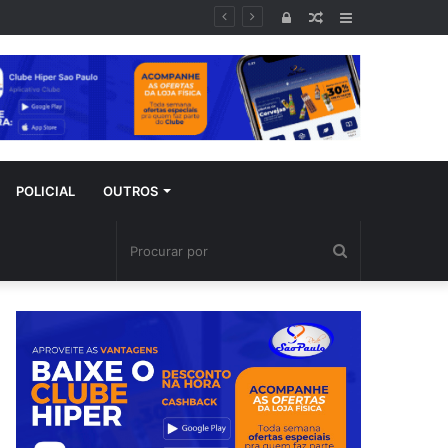
poral
Entrar
Artigo
Barra
aleatório
Lateral
POLICIAL
OUTROS
Procurar
por