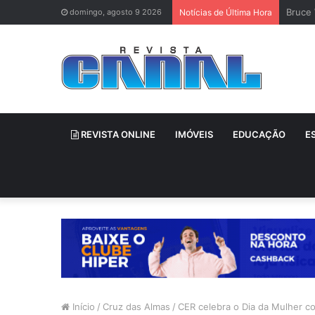
Bruce 
domingo, agosto 9 2026
Notícias de Última Hora
REVISTA ONLINE
IMÓVEIS
EDUCAÇÃO
E
Início
/
Cruz das Almas
/
CER celebra o Dia da Mulher c