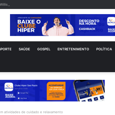
Willis é visto em rara aparição após diagnóstico de demência frontotem
SPORTE
SAÚDE
GOSPEL
ENTRETENIMENTO
POLÍTICA
om atividades de cuidado e relaxamento