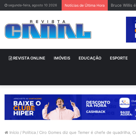
Bruce Willis 
segunda-feira, agosto 10 2026
Notícias de Última Hora
REVISTA ONLINE
IMÓVEIS
EDUCAÇÃO
ESPORTE
Início
/
Política
/
Ciro Gomes diz que Temer é chefe de quadrilha, 