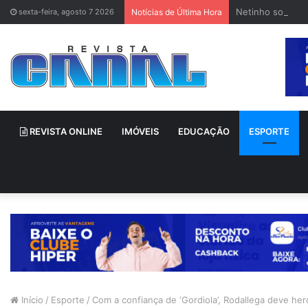
Netinho sofre a
sexta-feira, agosto 7 2026
Notícias de Última Hora
REVISTA ONLINE
IMÓVEIS
EDUCAÇÃO
ESPORTE
Início
/
Esporte
/
Com a confiança de ‘Gordiola’, Rodallega deve her