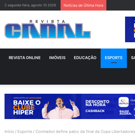
segunda-feira, agosto 10 2026
Notícias de Última Hora
REVISTA ONLINE
IMÓVEIS
EDUCAÇÃO
ESPORTE
S
Início
/
Esporte
/
Conmebol define palco da final da Copa Libertadore