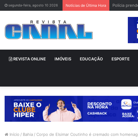
Polícia pren
segunda-feira, agosto 10 2026
Notícias de Última Hora
REVISTA ONLINE
IMÓVEIS
EDUCAÇÃO
ESPORTE
Início
/
Bahia
/
Corpo de Elsimar Coutinho é cremado com homenag