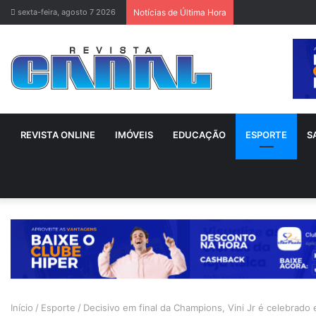
sexta-feira, agosto 7 2026
Notícias de Última Hora
REVISTA ONLINE
IMÓVEIS
EDUCAÇÃO
ESPORTE
S
Início
/
Esporte
/
Decisivo em final da Champions, Vini Jr é celebrado