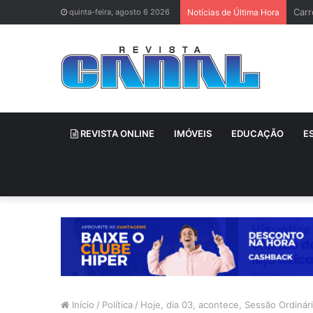
Brun
quinta-feira, agosto 6 2026
Notícias de Última Hora
REVISTA ONLINE
IMÓVEIS
EDUCAÇÃO
E
Início
/
Política
/
Hoje, dia 03, acontece, Sessão Ordinári