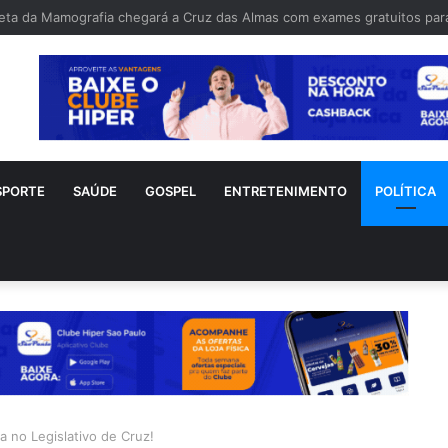
o Gagliasso é alvo críticas após reclamar de lanchonete fechada: “Fec
SPORTE
SAÚDE
GOSPEL
ENTRETENIMENTO
POLÍTICA
a no Legislativo de Cruz!