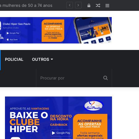
haram 10 minutos mais cedo”
Entrar
Artigo
Barra
aleatório
Lateral
POLICIAL
OUTROS
Procurar
por