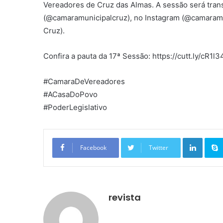
Vereadores de Cruz das Almas. A sessão será tran
(@camaramunicipalcruz), no Instagram (@camaramu
Cruz).
Confira a pauta da 17ª Sessão: https://cutt.ly/cR1l3
#CamaraDeVereadores
#ACasaDoPovo
#PoderLegislativo
Linkedin
Facebook
Twitter
revista