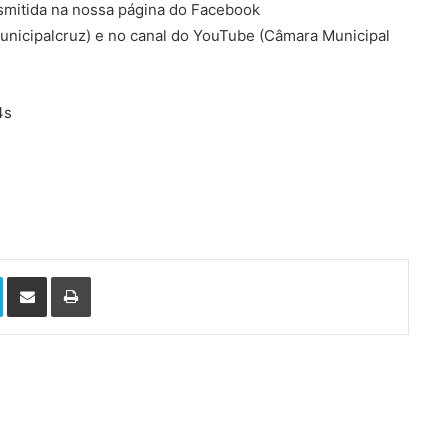
smitida na nossa página do Facebook
nicipalcruz) e no canal do YouTube (Câmara Municipal
4s
Skype
Compartilhar via e-mail
Imprimir