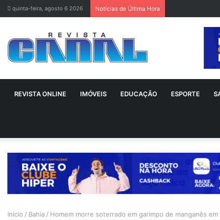
quinta-feira, agosto 6 2026
Notícias de Última Hora
REVISTA ONLINE
IMÓVEIS
EDUCAÇÃO
ESPORTE
S
Início
/
Bahia
/
Homem morre soterrado em garimpo de manganês em di