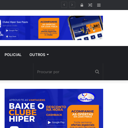
Entrar
Artigo
Barra
aleatório
Lateral
POLICIAL
OUTROS
Procurar
por