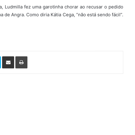
, Ludmilla fez uma garotinha chorar ao recusar o pedido
ma de Angra. Como diria Kátia Cega, “não está sendo fácil”.
Skype
Compartilhar via e-mail
Imprimir