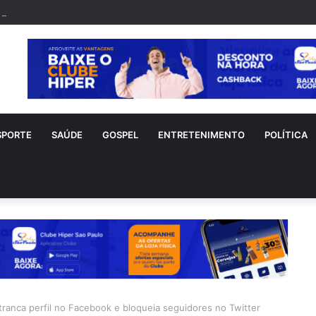
nho sofre acidente doméstico durante tratamento de novo câncer
SPORTE
SAÚDE
GOSPEL
ENTRETENIMENTO
POLÍTICA
 tranca perfil no Facebook e bloqueia seguidores no Twitter