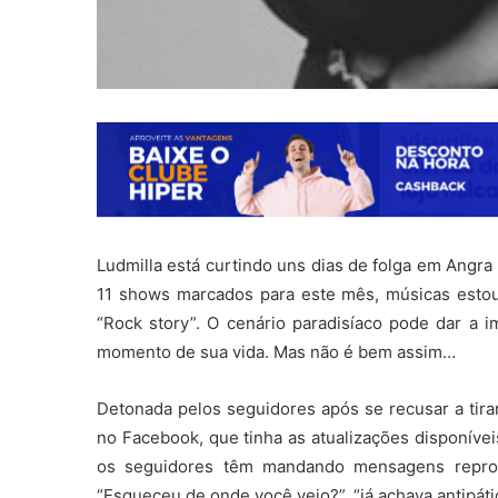
Ludmilla está curtindo uns dias de folga em Angra 
11 shows marcados para este mês, músicas estour
“Rock story”. O cenário paradisíaco pode dar a 
momento de sua vida. Mas não é bem assim…
Detonada pelos seguidores após se recusar a tirar
no Facebook, que tinha as atualizações disponívei
os seguidores têm mandando mensagens reprova
“Esqueceu de onde você veio?”. “já achava antipáti