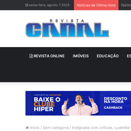
Neti
sexta-feira, agosto 7 2026
Notícias de Última Hora
REVISTA ONLINE
IMÓVEIS
EDUCAÇÃO
E
Início
/
Sem categoria
/
Indignada com críticas, Ludmilla