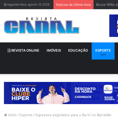
Bruce Willis 
segunda-feira, agosto 10 2026
Notícias de Última Hora
REVISTA ONLINE
IMÓVEIS
EDUCAÇÃO
ESPORTE
Início
/
Esporte
/
Ingressos esgotados para o Ba-Vi no Barradão