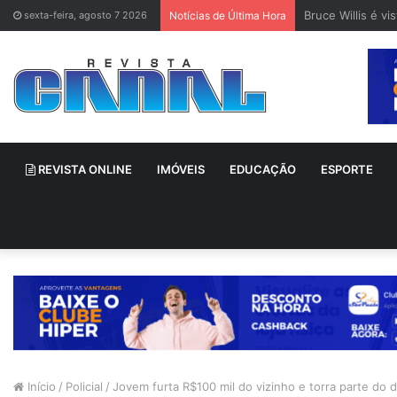
Bruce Willis é v
sexta-feira, agosto 7 2026
Notícias de Última Hora
REVISTA ONLINE
IMÓVEIS
EDUCAÇÃO
ESPORTE
Início
/
Policial
/
Jovem furta R$100 mil do vizinho e torra parte do 