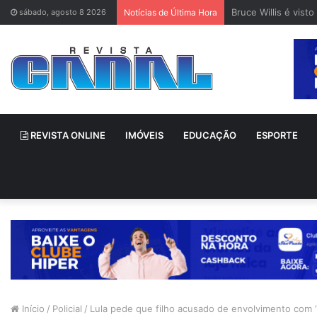
Bruce Willis é vis
sábado, agosto 8 2026
Notícias de Última Hora
REVISTA ONLINE
IMÓVEIS
EDUCAÇÃO
ESPORTE
Início
/
Policial
/
Lula pede que filho acusado de envolvimento com “