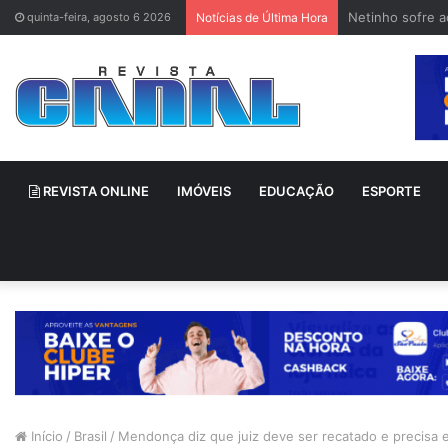
Netinho sofre 
quinta-feira, agosto 6 2026
Notícias de Última Hora
REVISTA ONLINE
IMÓVEIS
EDUCAÇÃO
ESPORTE
Início
/
Brasil
/
Mendonça diz que juiz deve ser recatado e precisa 