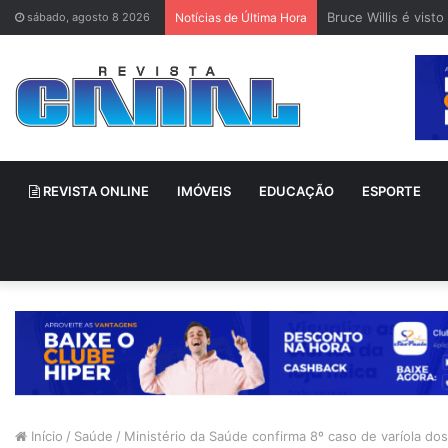
Bruce Willis é vis
sábado, agosto 8 2026
Notícias de Última Hora
REVISTA ONLINE
IMÓVEIS
EDUCAÇÃO
ESPORTE
Início
/
Saúde
/
Ministério da Saúde confirma 8º caso de varíola do