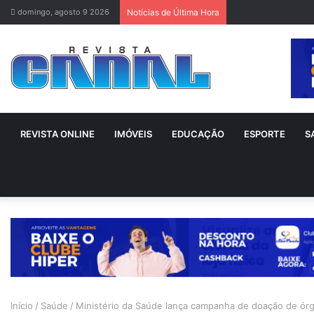
domingo, agosto 9 2026
Notícias de Última Hora
REVISTA ONLINE
IMÓVEIS
EDUCAÇÃO
ESPORTE
S
Início
/
Saúde
/
Ministério da Saúde lança campanha de doação de órg