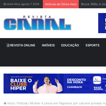
Bruce Willis é v
sexta-feira, agosto 7 2026
Notícias de Última Hora
REVISTA ONLINE
IMÓVEIS
EDUCAÇÃO
ESPORTE
Início
/
Policial
/
Mulher é presa em flagrante por cárcere privado no