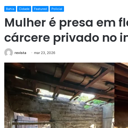
Bahia
Cidade
Featured
Policial
Mulher é presa em f
cárcere privado no i
revista
mar 23, 2026