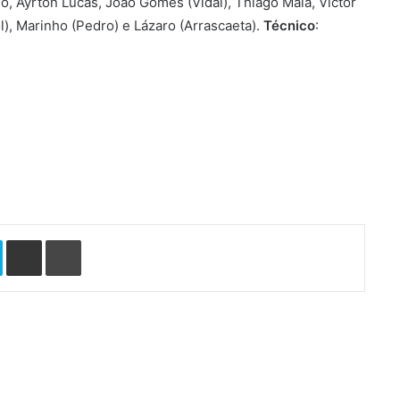
lo, Ayrton Lucas, João Gomes (Vidal), Thiago Maia, Victor
), Marinho (Pedro) e Lázaro (Arrascaeta).
Técnico
:
Skype
Compartilhar via e-mail
Imprimir