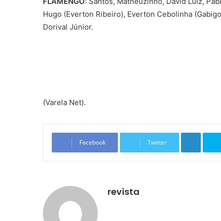
FLAMENGO
: Santos, Matheuzinho, David Luiz, Pab
Hugo (Everton Ribeiro), Everton Cebolinha (Gabigol
Dorival Júnior.
(Varela Net).
Linkedin
Facebook
Twitter
revista