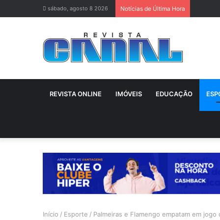
sábado, agosto 8 2026
Notícias de Última Hora
REVISTA ONLINE
IMÓVEIS
EDUCAÇÃO
ESP
Início
/
Esporte
/
Palmeiras e Flamengo empatam em jogo d