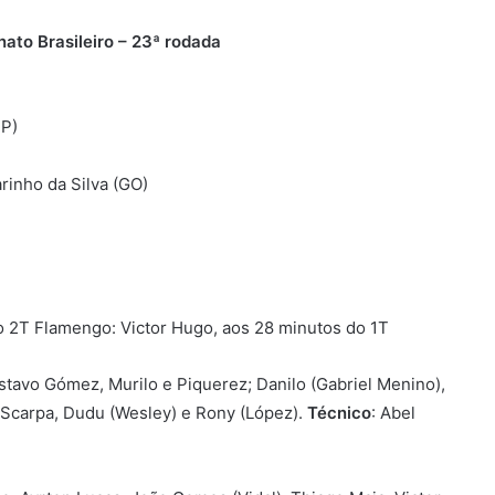
o Brasileiro – 23ª rodada
SP)
arinho da Silva (GO)
do 2T Flamengo: Victor Hugo, aos 28 minutos do 1T
tavo Gómez, Murilo e Piquerez; Danilo (Gabriel Menino),
 Scarpa, Dudu (Wesley) e Rony (López).
Técnico
: Abel