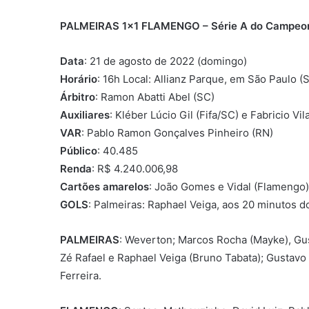
PALMEIRAS 1×1 FLAMENGO – Série A do Campeonat
Data
: 21 de agosto de 2022 (domingo)
Horário
: 16h Local: Allianz Parque, em São Paulo (
Árbitro
: Ramon Abatti Abel (SC)
Auxiliares
: Kléber Lúcio Gil (Fifa/SC) e Fabricio Vil
VAR
: Pablo Ramon Gonçalves Pinheiro (RN)
Público
: 40.485
Renda
: R$ 4.240.006,98
Cartões amarelos
: João Gomes e Vidal (Flamengo)
GOLS
: Palmeiras: Raphael Veiga, aos 20 minutos 
PALMEIRAS
: Weverton; Marcos Rocha (Mayke), Gus
Zé Rafael e Raphael Veiga (Bruno Tabata); Gustavo
Ferreira.