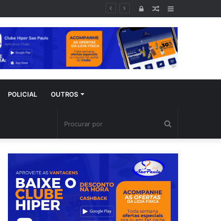
Entrar
Artigo
Barra
aleatório
Lateral
POLICIAL
OUTROS
Procurar
por