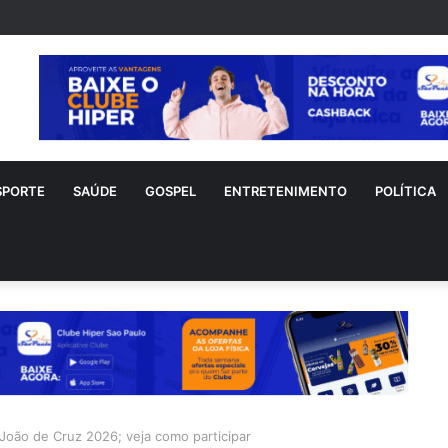
nho sofre acidente doméstico durante tratamento de novo câncer
SPORTE
SAÚDE
GOSPEL
ENTRETENIMENTO
POLÍTICA
 João de Cruz 2026; veja como participar