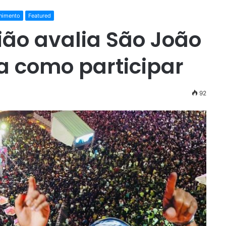
enimento
Featured
ião avalia São João
ja como participar
92