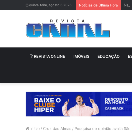
Neti
quinta-feira, agosto 6 2026
Notícias de Última Hora
REVISTA ONLINE
IMÓVEIS
EDUCAÇÃO
E
Início
/
Cruz das Almas
/
Pesquisa de opinião avalia São