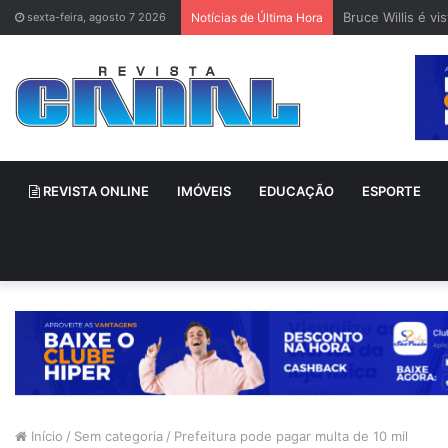
Bruce Willis é v
sexta-feira, agosto 7 2026
Notícias de Última Hora
REVISTA ONLINE
IMÓVEIS
EDUCAÇÃO
ESPORTE
Início
/
Sem categoria
/
Prefeitura pode pagar multa de 10 mil