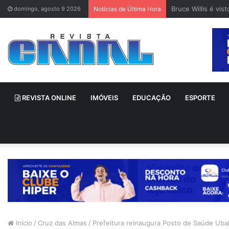
Bruce Willis é vi
domingo, agosto 9 2026
Notícias de Última Hora
REVISTA ONLINE
IMÓVEIS
EDUCAÇÃO
ESPORTE
Início
/
Cruz das Almas
/
Prefeitura reinaugura Posto de Saúde Ub