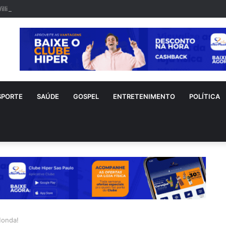
illis é visto em rara aparição após diagnóstico de demência frontotempo
SPORTE
SAÚDE
GOSPEL
ENTRETENIMENTO
POLÍTICA
Honda!