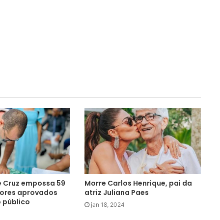
e Cruz empossa 59
Morre Carlos Henrique, pai da
dores aprovados
atriz Juliana Paes
 público
jan 18, 2024