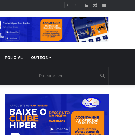
ral
Entrar
Artigo
Barra
aleatório
Lateral
POLICIAL
OUTROS
Procurar
por