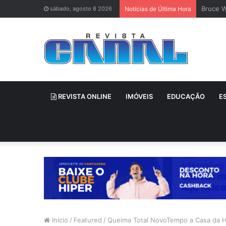
Bruce W
sábado, agosto 8 2026
Notícias de Última Hora
REVISTA ONLINE
IMÓVEIS
EDUCAÇÃO
E
Início
/
Featured
/
Queima Total NovoTempo a Casa da 