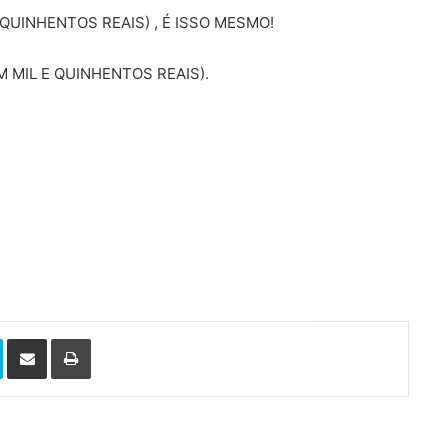
 QUINHENTOS REAIS) , É ISSO MESMO!
 MIL E QUINHENTOS REAIS).
Skype
Compartilhar via e-mail
Imprimir