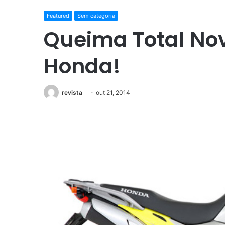
Featured
Sem categoria
Queima Total No
Honda!
revista
out 21, 2014