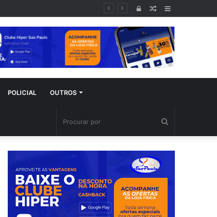
mporal
Entrar
Artigo
Barra
aleatório
Lateral
POLICIAL
OUTROS
Procurar
por