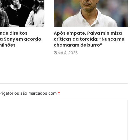
ende direitos
Após empate, Paiva minimiza
ra Sony em acordo
críticas da torcida: “Nunca me
milhões
chamaram de burro”
set 4, 2023
rigatórios são marcados com
*