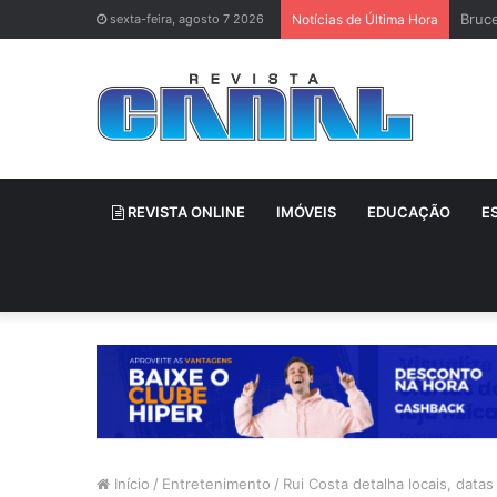
Bruce
sexta-feira, agosto 7 2026
Notícias de Última Hora
REVISTA ONLINE
IMÓVEIS
EDUCAÇÃO
E
Início
/
Entretenimento
/
Rui Costa detalha locais, data