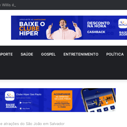
 Willis é visto em rara aparição após diagnóstico de demência frontote
SPORTE
SAÚDE
GOSPEL
ENTRETENIMENTO
POLÍTICA
s e atrações do São João em Salvador