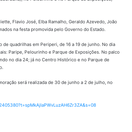
iette, Flavio José, Elba Ramalho, Geraldo Azevedo, João
mados na festa promovida pelo Governo do Estado.
de quadrilhas em Periperi, de 16 a 19 de junho. No dia
cais: Paripe, Pelourinho e Parque de Exposições. No palco
ando no dia 24; já no Centro Histórico e no Parque de
o.
oração será realizada de 30 de junho a 2 de julho, no
86002405380?t=spMkAjIaPWvLuzAH6Zr3ZA&s=08