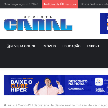
Bruce Willis é vi
domingo, agosto 9 2026
Notícias de Última Hora
REVISTA ONLINE
IMÓVEIS
EDUCAÇÃO
ESPORTE
Início
/
Covid-19
/
Secretaria de Saúde realiza mutirão de vacinação i