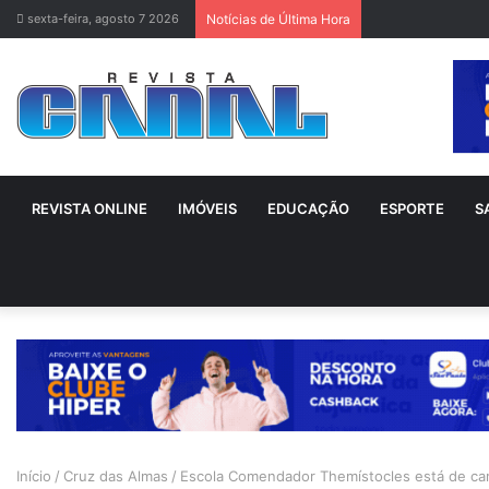
sexta-feira, agosto 7 2026
Notícias de Última Hora
REVISTA ONLINE
IMÓVEIS
EDUCAÇÃO
ESPORTE
S
Início
/
Cruz das Almas
/
Escola Comendador Themístocles está de cara