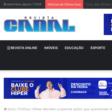
Bahia melhora n
sexta-feira, agosto 7 2026
Notícias de Última Hora
REVISTA ONLINE
IMÓVEIS
EDUCAÇÃO
ESPORTE
Início
/
Política
/
Gilmar Mendes suspende ações que questionam d