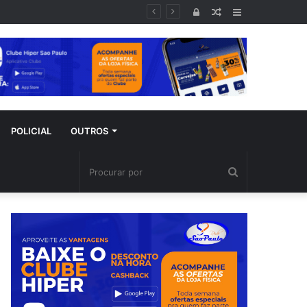
mporal
Entrar
Artigo
Barra
aleatório
Lateral
POLICIAL
OUTROS
Procurar
por