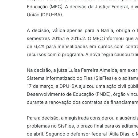
Educação (MEC). A decisão da Justiça Federal, di
União (DPU-BA).
A decisão, válida apenas para a Bahia, obriga 
semestres 2015.1 e 2015.2. O MEC informou que ana
de 6,4% para mensalidades em cursos com contr
recursos com o programa. A nova regra causou tran
Na decisão, a juíza Luísa Ferreira Almeida, em exe
Sistema Informatizado do Fies (SisFies) e o aditam
17 de março, a DPU-BA ajuizou uma ação civil públ
Desenvolvimento de Educação (FNDE), órgão vinc
durante a renovação dos contratos de financiamen
Para a decisão, a magistrada considerou a ausênci
problemas no SisFies, o prazo final para os aditam
de abril. Segundo o defensor federal Átila Dias, 