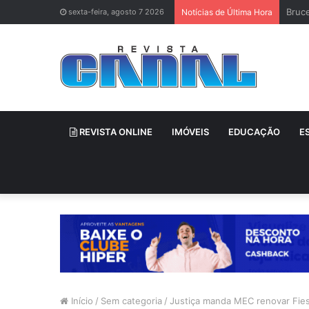
Bruce
sexta-feira, agosto 7 2026
Notícias de Última Hora
REVISTA ONLINE
IMÓVEIS
EDUCAÇÃO
E
Início
/
Sem categoria
/
Justiça manda MEC renovar Fies