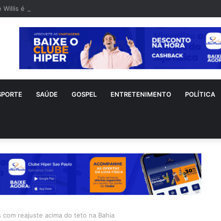
 Willis é visto em rara aparição após diagnóstico de demência frontote
SPORTE
SAÚDE
GOSPEL
ENTRETENIMENTO
POLÍTICA
 com reajuste acima do teto na Bahia