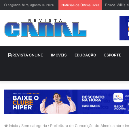
Bruce Willis 
segunda-feira, agosto 10 2026
Notícias de Última Hora
REVISTA ONLINE
IMÓVEIS
EDUCAÇÃO
ESPORTE
Início
/
Sem categoria
/
Prefeitura de Conceição do Almeida abre in