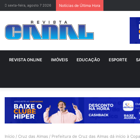
sexta-feira, agosto 7 2026
Notícias de Última Hora
REVISTA ONLINE
IMÓVEIS
EDUCAÇÃO
ESPORTE
S
Início
/
Cruz das Almas
/
Prefeitura de Cruz das Almas dá início à Cop