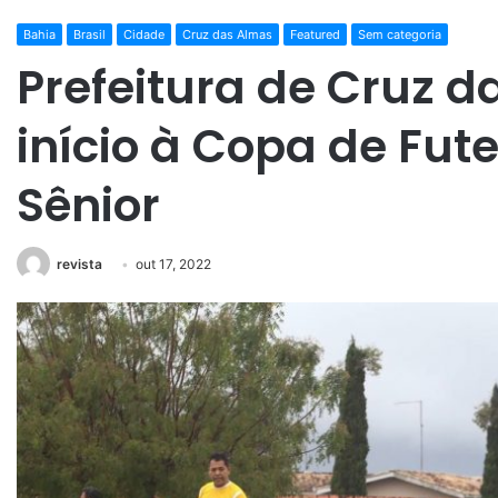
Bahia
Brasil
Cidade
Cruz das Almas
Featured
Sem categoria
Prefeitura de Cruz 
início à Copa de Fut
Sênior
revista
out 17, 2022