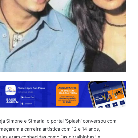
eja Simone e Simaria, o portal ‘Splash’ conversou com
meçaram a carreira artística com 12 e 14 anos,
elas eram conhecidas como “as pirralhinhas” e