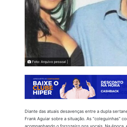
Foto: Arquivo pessoal |
Diante das atuais desavenças entre a dupla sertan
Frank Aguiar sobre a situação. As “coleguinhas” co
acompanhando o forrozeiro nos vocais. Na época, 