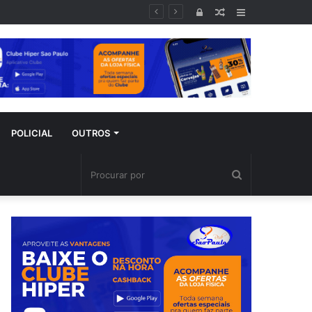
ral
Entrar
Artigo
Barra
aleatório
Lateral
POLICIAL
OUTROS
Procurar
por