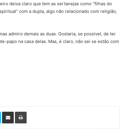
ozeiro deixa claro que tem as sertanejas como “filhas do
iritual” com a dupla, algo não relacionado com religião,
as admiro demais as duas. Gostaria, se possível, de ter
e-papo na casa delas. Mas, é claro, não sei se estão com
Skype
Compartilhar via e-mail
Imprimir