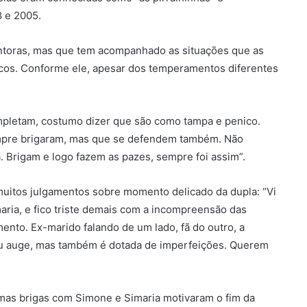
8 e 2005.
antoras, mas que tem acompanhado as situações que as
cos. Conforme ele, apesar dos temperamentos diferentes
mpletam, costumo dizer que são como tampa e penico.
empre brigaram, mas que se defendem também. Não
 Brigam e logo fazem as pazes, sempre foi assim”.
muitos julgamentos sobre momento delicado da dupla: “Vi
aria, e fico triste demais com a incompreensão das
ento. Ex-marido falando de um lado, fã do outro, a
u seu auge, mas também é dotada de imperfeições. Querem
gumas brigas com Simone e Simaria motivaram o fim da