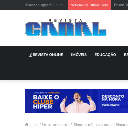
Bruce W
sábado, agosto 8 2026
Notícias de Última Hora
REVISTA ONLINE
IMÓVEIS
EDUCAÇÃO
E
Início
/
Entretenimento
/
‘Simone não vive sem a Simaria’