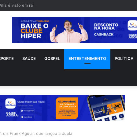
illis é visto em rara aparição após diagnóstico de demência frontotempo
SPORTE
SAÚDE
GOSPEL
ENTRETENIMENTO
POLÍTICA
, diz Frank Aguiar, que lançou a dupla